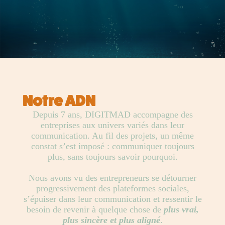
Notre ADN
Depuis 7 ans, DIGITMAD accompagne des
entreprises aux univers variés dans leur
communication. Au fil des projets, un même
constat s’est imposé : communiquer toujours
plus, sans toujours savoir pourquoi.
Nous avons vu des entrepreneurs se détourner
progressivement des plateformes sociales,
s’épuiser dans leur communication et ressentir le
besoin de revenir à quelque chose de
plus vrai,
plus sincère et plus aligné
.