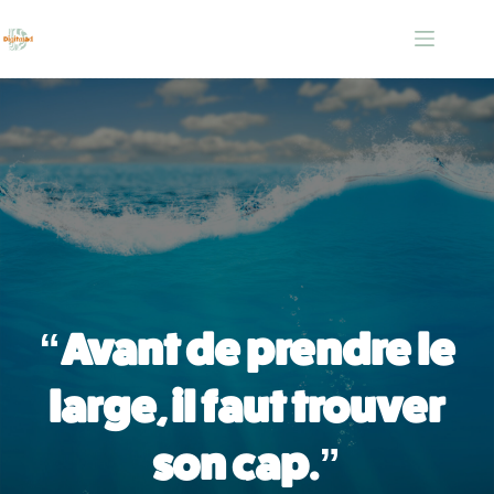
Passer
au
contenu
“Avant de prendre le
large, il faut trouver
son cap.”