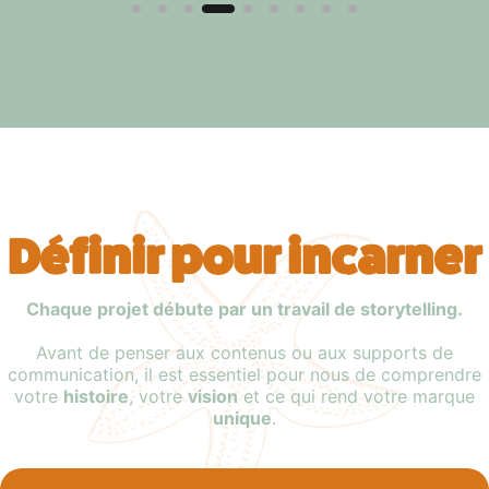
Définir pour incarner
Chaque projet débute par un travail de storytelling.
Avant de penser aux contenus ou aux supports de
communication, il est essentiel pour nous de comprendre
votre
histoire
, votre
vision
et ce qui rend votre marque
unique
.